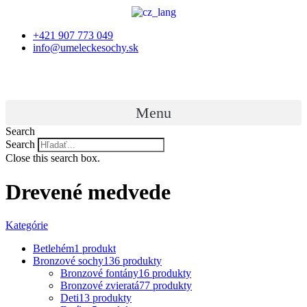
+421 907 773 049
info@umeleckesochy.sk
Menu
Search
Search
Close this search box.
Drevené medvede
Kategórie
Betlehém
1 produkt
Bronzové sochy
136 produkty
Bronzové fontány
16 produkty
Bronzové zvieratá
77 produkty
Deti
13 produkty