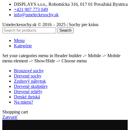
DISPLAYS s.r.o., Robotnícka 316, 017 01 Považská Bystrica
+421 907 773 049
info@umeleckesochy.sk
Umeleckesochy.sk © 2016 – 2025 | Sochy pre krásu
Search
Menu
Kategórie
Set your categories menu in Header builder -> Mobile -> Mobile
menu element -> Show/Hide -> Choose menu
Bronzové sochy
Drevené sochy
Zrubový nábytok
Drevené skulptúry
Drevené reliéfy
Detské ihriská
Na mieru?
Shopping cart
Zatvoriť
x