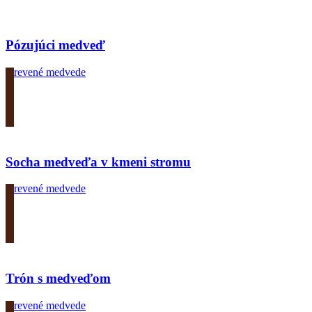
Pózujúci medveď
Drevené medvede
Zobrazit produkt
Socha medveďa v kmeni stromu
Drevené medvede
Zobrazit produkt
Trón s medveďom
Drevené medvede