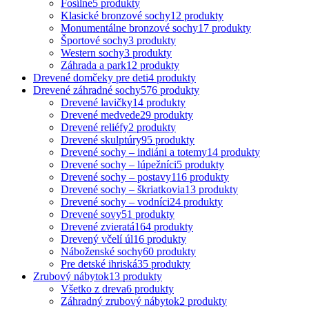
Fosílne
5 produkty
Klasické bronzové sochy
12 produkty
Monumentálne bronzové sochy
17 produkty
Športové sochy
3 produkty
Western sochy
3 produkty
Záhrada a park
12 produkty
Drevené domčeky pre deti
4 produkty
Drevené záhradné sochy
576 produkty
Drevené lavičky
14 produkty
Drevené medvede
29 produkty
Drevené reliéfy
2 produkty
Drevené skulptúry
95 produkty
Drevené sochy – indiáni a totemy
14 produkty
Drevené sochy – lúpežníci
5 produkty
Drevené sochy – postavy
116 produkty
Drevené sochy – škriatkovia
13 produkty
Drevené sochy – vodníci
24 produkty
Drevené sovy
51 produkty
Drevené zvieratá
164 produkty
Drevený včelí úl
16 produkty
Náboženské sochy
60 produkty
Pre detské ihriská
35 produkty
Zrubový nábytok
13 produkty
Všetko z dreva
6 produkty
Záhradný zrubový nábytok
2 produkty