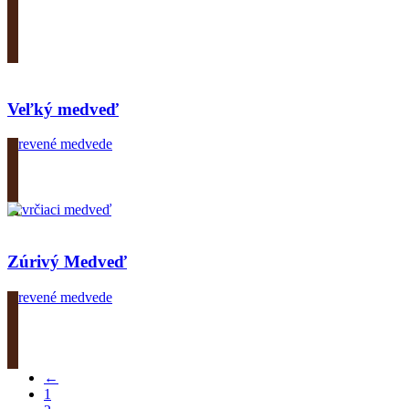
Zobrazit produkt
Veľký medveď
Drevené medvede
Zobrazit produkt
Zúrivý Medveď
Drevené medvede
Zobrazit produkt
←
1