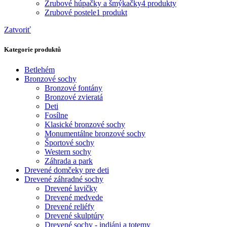
Zrubové húpačky a šmýkačky
4 produkty
Zrubové postele
1 produkt
Zatvoriť
Kategorie produktů
Betlehém
Bronzové sochy
Bronzové fontány
Bronzové zvieratá
Deti
Fosílne
Klasické bronzové sochy
Monumentálne bronzové sochy
Športové sochy
Western sochy
Záhrada a park
Drevené domčeky pre deti
Drevené záhradné sochy
Drevené lavičky
Drevené medvede
Drevené reliéfy
Drevené skulptúry
Drevené sochy - indiáni a totemy