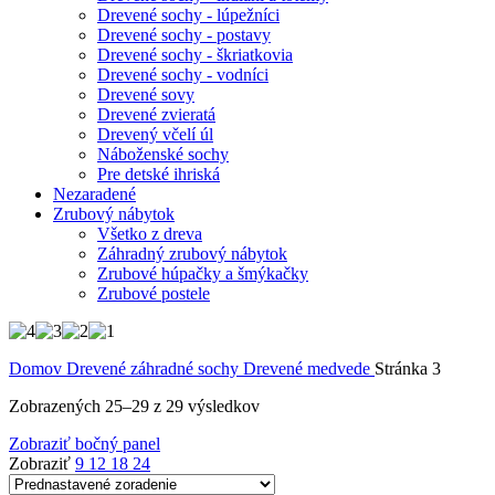
Drevené sochy - lúpežníci
Drevené sochy - postavy
Drevené sochy - škriatkovia
Drevené sochy - vodníci
Drevené sovy
Drevené zvieratá
Drevený včelí úl
Náboženské sochy
Pre detské ihriská
Nezaradené
Zrubový nábytok
Všetko z dreva
Záhradný zrubový nábytok
Zrubové húpačky a šmýkačky
Zrubové postele
Domov
Drevené záhradné sochy
Drevené medvede
Stránka 3
Zobrazených 25–29 z 29 výsledkov
Zobraziť bočný panel
Zobraziť
9
12
18
24