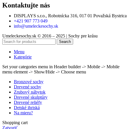
Kontaktujte nás
DISPLAYS s.r.o., Robotnícka 316, 017 01 Považská Bystrica
+421 907 773 049
info@umeleckesochy.sk
Umeleckesochy.sk © 2016 – 2025 | Sochy pre krásu
Search
Menu
Kategórie
Set your categories menu in Header builder -> Mobile -> Mobile
menu element -> Show/Hide -> Choose menu
Bronzové sochy
Drevené sochy
Zrubový nábytok
Drevené skulptúry
Drevené reliéfy
Detské ihriská
Na mieru?
Shopping cart
Zatvoriť