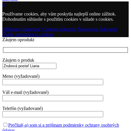
x
Používame cookies, aby vám poskytla najlepší online zážitok.
Dohodnutím súhlasíte s použitím cookies v súlade s cookies.
Súhlasím
Odmietnuť
Centrum súkromia
Nastavenie Sukromia
Ďalšie informácie o cookies
Záujem oprodukt
Záujem o produk
Meno (vyžadované)
Váš e-mail (vyžadované)
Telefón (vyžadované)
Prečítal(-a) som si a prijímam podmienky ochrany osobných
údajov.