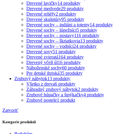
Drevené lavičky
14 produkty
Drevené medvede
29 produkty
Drevené reliéfy
2 produkty
Drevené skulptúry
95 produkty
Drevené sochy – indiáni a totemy
14 produkty
Drevené sochy – lúpežníci
5 produkty
Drevené sochy – postavy
116 produkty
Drevené sochy – škriatkovia
13 produkty
Drevené sochy – vodníci
24 produkty
Drevené sovy
51 produkty
Drevené zvieratá
164 produkty
Drevený včelí úl
16 produkty
Náboženské sochy
60 produkty
Pre detské ihriská
35 produkty
Zrubový nábytok
13 produkty
Všetko z dreva
6 produkty
Záhradný zrubový nábytok
2 produkty
Zrubové húpačky a šmýkačky
4 produkty
Zrubové postele
1 produkt
Zatvoriť
Kategorie produktů
Betlehém