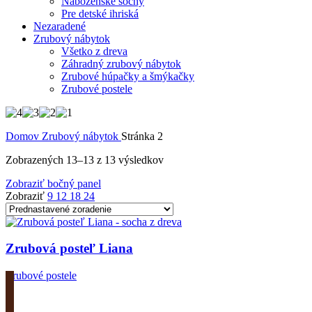
Náboženské sochy
Pre detské ihriská
Nezaradené
Zrubový nábytok
Všetko z dreva
Záhradný zrubový nábytok
Zrubové húpačky a šmýkačky
Zrubové postele
Domov
Zrubový nábytok
Stránka 2
Zobrazených 13–13 z 13 výsledkov
Zobraziť bočný panel
Zobraziť
9
12
18
24
Zrubová posteľ Liana
Zrubové postele
Zobrazit produkt