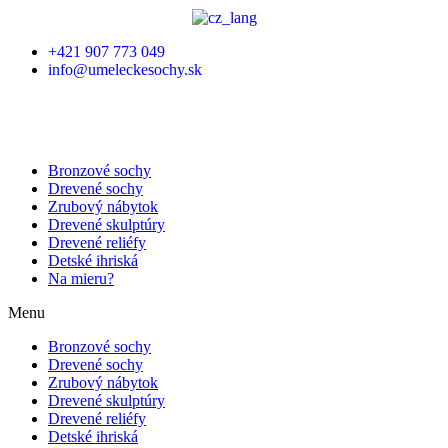
+421 907 773 049
info@umeleckesochy.sk
Bronzové sochy
Drevené sochy
Zrubový nábytok
Drevené skulptúry
Drevené reliéfy
Detské ihriská
Na mieru?
Menu
Bronzové sochy
Drevené sochy
Zrubový nábytok
Drevené skulptúry
Drevené reliéfy
Detské ihriská