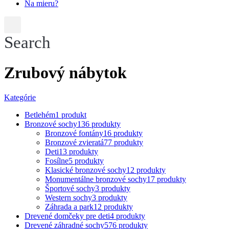
Na mieru?
Search
Zrubový nábytok
Kategórie
Betlehém
1 produkt
Bronzové sochy
136 produkty
Bronzové fontány
16 produkty
Bronzové zvieratá
77 produkty
Deti
13 produkty
Fosílne
5 produkty
Klasické bronzové sochy
12 produkty
Monumentálne bronzové sochy
17 produkty
Športové sochy
3 produkty
Western sochy
3 produkty
Záhrada a park
12 produkty
Drevené domčeky pre deti
4 produkty
Drevené záhradné sochy
576 produkty