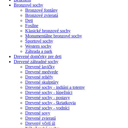
Bronzové sochy
Bronzové fontány
Bronzové zvieratá
Deti
Fosílne
Klasické bronzové sochy
Monumentálne bronzové sochy
Športové sochy
Western sochy
Záhrada a park
Drevené domčeky pre deti
Drevené záhradné sochy
Drevené lavičky
Drevené medvede
Drevené reliéfy
Drevené skulptúry
Drevené sochy - indiáni a totemy
Drevené sochy - lúpežníci
Drevené sochy - postavy
Drevené sochy - škriatkovia
Drevené sochy - vodníci
Drevené sovy
Drevené zvieratá
Drevený včelí úl