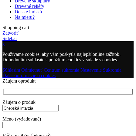
Drevené skulptúry
Drevené reliéfy
Detské ihriská
Na mieru?
Shopping cart
Zatvoriť
Sidebar
x
Používame cookies, aby vám poskytla najlepší online zážitok.
Dohodnutím súhlasíte s použitím cookies v súlade s cookies.
Súhlasím
Odmietnuť
Centrum súkromia
Nastavenie Sukromia
Ďalšie informácie o cookies
Záujem oprodukt
Záujem o produk
Meno (vyžadované)
Váš e-mail (vyžadované)