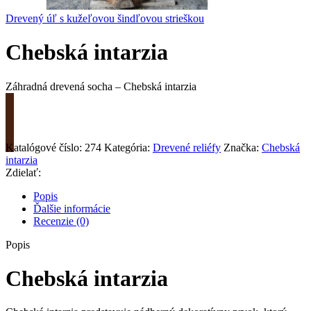
Drevený úľ s kužeľovou šindľovou strieškou
Chebská intarzia
Záhradná drevená socha – Chebská intarzia
Požiadať o cenu
Katalógové číslo:
274
Kategória:
Drevené reliéfy
Značka:
Chebská
intarzia
Zdielať:
Popis
Ďalšie informácie
Recenzie (0)
Popis
Chebská intarzia