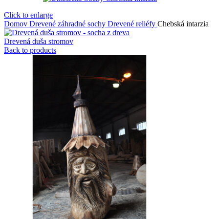
Click to enlarge
Domov
Drevené záhradné sochy
Drevené reliéfy
Chebská intarzia
Drevená duša stromov
Back to products