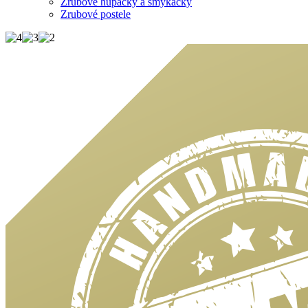
Zrubové húpačky a šmýkačky
Zrubové postele