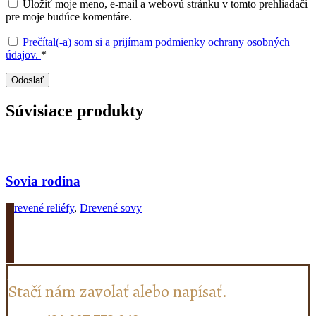
Uložiť moje meno, e-mail a webovú stránku v tomto prehliadači
pre moje budúce komentáre.
Prečítal(-a) som si a prijímam podmienky ochrany osobných
údajov.
*
Súvisiace produkty
Sovia rodina
Drevené reliéfy
,
Drevené sovy
Zobrazit produkt
Ak potrebujete poradiť...
Stačí nám zavolať alebo napísať.