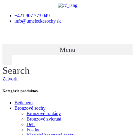
+421 907 773 049
info@umeleckesochy.sk
Menu
Search
Zatvoriť
Kategórie produktov
Betlehém
Bronzové sochy
Bronzové fontány
Bronzové zvieratá
Deti
Fosílne