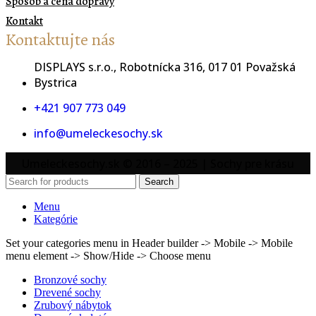
Spôsob a cena dopravy
Kontakt
Kontaktujte nás
DISPLAYS s.r.o., Robotnícka 316, 017 01 Považská
Bystrica
+421 907 773 049
info@umeleckesochy.sk
Umeleckesochy.sk © 2016 – 2025 | Sochy pre krásu
Search
Menu
Kategórie
Set your categories menu in Header builder -> Mobile -> Mobile
menu element -> Show/Hide -> Choose menu
Bronzové sochy
Drevené sochy
Zrubový nábytok