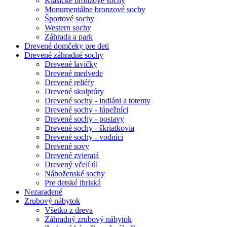
Klasické bronzové sochy
Monumentálne bronzové sochy
Športové sochy
Western sochy
Záhrada a park
Drevené domčeky pre deti
Drevené záhradné sochy
Drevené lavičky
Drevené medvede
Drevené reliéfy
Drevené skulptúry
Drevené sochy - indiáni a totemy
Drevené sochy - lúpežníci
Drevené sochy - postavy
Drevené sochy - škriatkovia
Drevené sochy - vodníci
Drevené sovy
Drevené zvieratá
Drevený včelí úl
Náboženské sochy
Pre detské ihriská
Nezaradené
Zrubový nábytok
Všetko z dreva
Záhradný zrubový nábytok