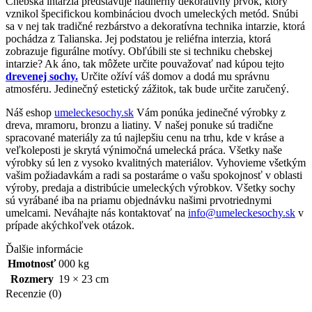
Chebská intarzia predstavuje nádherný dekoratívny prvok, ktorý
vznikol špecifickou kombináciou dvoch umeleckých metód. Snúbi
sa v nej tak tradičné rezbárstvo a dekoratívna technika intarzie, ktorá
pochádza z Talianska. Jej podstatou je reliéfna interzia, ktorá
zobrazuje figurálne motívy. Obľúbili ste si techniku chebskej
intarzie? Ak áno, tak môžete určite pouvažovať nad kúpou tejto
drevenej sochy.
Určite ožíví váš domov a dodá mu správnu
atmosféru. Jedinečný estetický zážitok, tak bude určite zaručený.
Náš eshop
umeleckesochy.sk
Vám ponúka jedinečné výrobky z
dreva, mramoru, bronzu a liatiny. V našej ponuke sú tradične
spracované materiály za tú najlepšiu cenu na trhu, kde v kráse a
veľkoleposti je skrytá výnimočná umelecká práca. Všetky naše
výrobky sú len z vysoko kvalitných materiálov. Vyhovieme všetkým
vašim požiadavkám a radi sa postaráme o vašu spokojnosť v oblasti
výroby, predaja a distribúcie umeleckých výrobkov. Všetky sochy
sú vyrábané iba na priamu objednávku našimi prvotriednymi
umelcami. Neváhajte nás kontaktovať na
info@umeleckesochy.sk
v
prípade akýchkoľvek otázok.
Ďalšie informácie
Hmotnosť
000 kg
Rozmery
19 × 23 cm
Recenzie (0)