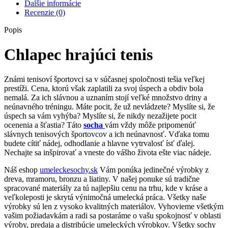
Ďalšie informácie
Recenzie (0)
Popis
Chlapec hrajúci tenis
Známi tenisoví športovci sa v súčasnej spoločnosti tešia veľkej
prestíži. Cena, ktorú však zaplatili za svoj úspech a obdiv bola
nemalá. Za ich slávnou a uznaním stojí veľké množstvo driny a
neúnavného tréningu. Máte pocit, že už nevládzete? Myslíte si, že
úspech sa vám vyhýba? Myslíte si, že nikdy nezažijete pocit
ocenenia a šťastia? Táto
socha
vám vždy môže pripomenúť
slávnych tenisových športovcov a ich neúnavnosť. Vďaka tomu
budete cítiť nádej, odhodlanie a hlavne vytrvalosť ísť ďalej.
Nechajte sa inšpirovať a vneste do vášho života ešte viac nádeje.
Náš eshop
umeleckesochy.sk
Vám ponúka jedinečné výrobky z
dreva, mramoru, bronzu a liatiny. V našej ponuke sú tradične
spracované materiály za tú najlepšiu cenu na trhu, kde v kráse a
veľkoleposti je skrytá výnimočná umelecká práca. Všetky naše
výrobky sú len z vysoko kvalitných materiálov. Vyhovieme všetkým
vašim požiadavkám a radi sa postaráme o vašu spokojnosť v oblasti
výroby, predaja a distribúcie umeleckých výrobkov. Všetky sochy