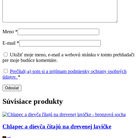
Meno
*
E-mail
*
Uložiť moje meno, e-mail a webovú stránku v tomto prehliadači
pre moje budúce komentáre.
Prečítal(-a) som si a prijímam podmienky ochrany osobných
údajov.
*
Súvisiace produkty
Chlapec a dievča čítajú na drevenej lavičke