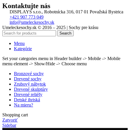
Kontaktujte nás
DISPLAYS s.r.o., Robotnícka 316, 017 01 Považská Bystrica
+421 907 773 049
info@umeleckesochy.sk
Umeleckesochy.sk © 2016 – 2025 | Sochy pre krásu
Search
Menu
Kategórie
Set your categories menu in Header builder -> Mobile -> Mobile
menu element -> Show/Hide -> Choose menu
Bronzové sochy
Drevené sochy
Zrubový nábytok
Drevené skulptúry
Drevené reliéfy
Detské ihriská
Na mieru?
Shopping cart
Zatvoriť
Sidebar