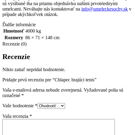
sú vyrábané iba na priamu objednávku našimi prvotriednymi
umelcami. Neváhajte nás kontaktovať na
info@umeleckesochy.sk
v
prípade akýchkoľvek otázok.
Ďalšie informácie
Hmotnosť
4000 kg
Rozmery
86 × 71 × 148 cm
Recenzie (0)
Recenzie
Nikto zatiaľ nepridal hodnotenie.
Pridajte prvú recenziu pre “Chlapec hrajúci tenis”
Vaša e-mailová adresa nebude zverejnená.
Vyžadované polia sú
označené
*
Vaše hodnotenie
*
Vaša recenzia
*