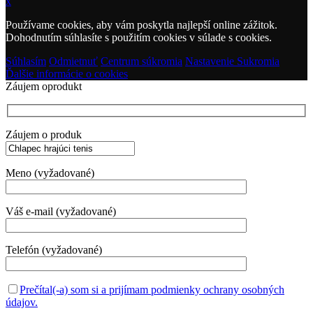
x
Používame cookies, aby vám poskytla najlepší online zážitok.
Dohodnutím súhlasíte s použitím cookies v súlade s cookies.
Súhlasím
Odmietnuť
Centrum súkromia
Nastavenie Sukromia
Ďalšie informácie o cookies
Záujem oprodukt
Záujem o produk
Meno (vyžadované)
Váš e-mail (vyžadované)
Telefón (vyžadované)
Prečítal(-a) som si a prijímam podmienky ochrany osobných
údajov.