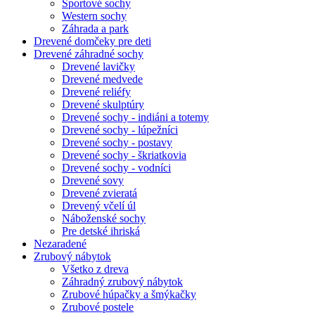
Športové sochy
Western sochy
Záhrada a park
Drevené domčeky pre deti
Drevené záhradné sochy
Drevené lavičky
Drevené medvede
Drevené reliéfy
Drevené skulptúry
Drevené sochy - indiáni a totemy
Drevené sochy - lúpežníci
Drevené sochy - postavy
Drevené sochy - škriatkovia
Drevené sochy - vodníci
Drevené sovy
Drevené zvieratá
Drevený včelí úl
Náboženské sochy
Pre detské ihriská
Nezaradené
Zrubový nábytok
Všetko z dreva
Záhradný zrubový nábytok
Zrubové húpačky a šmýkačky
Zrubové postele