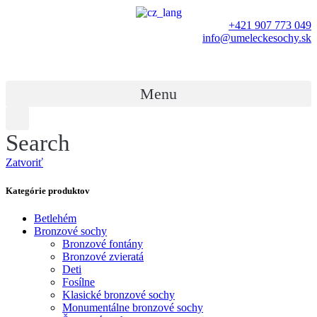
+421 907 773 049
info@umeleckesochy.sk
Menu
Search
Zatvoriť
Kategórie produktov
Betlehém
Bronzové sochy
Bronzové fontány
Bronzové zvieratá
Deti
Fosílne
Klasické bronzové sochy
Monumentálne bronzové sochy