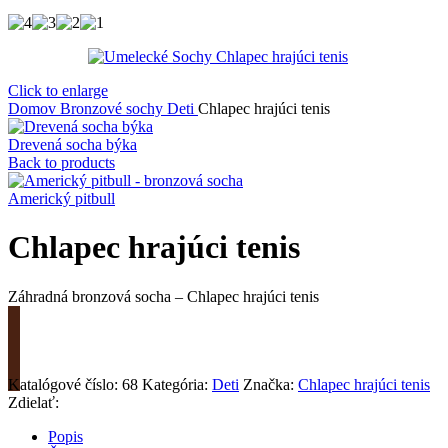
Click to enlarge
Domov
Bronzové sochy
Deti
Chlapec hrajúci tenis
Drevená socha býka
Back to products
Americký pitbull
Chlapec hrajúci tenis
Záhradná bronzová socha – Chlapec hrajúci tenis
Požiadať o cenu
Katalógové číslo:
68
Kategória:
Deti
Značka:
Chlapec hrajúci tenis
Zdielať:
Popis