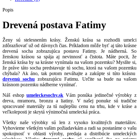
Popis
Drevená postava Fatimy
Ženy sú stelesnením krásy. Ženskú krásu sa rozhodli umelci
zdôrazňovať už od dávnych čias. Príkladom môže byť aj táto krásne
drevená socha zobrazujúca postavu Fatimy. Je nádherná. So
ženskou krásou sa spája aj nevinnosť a čistota. Máte pocit, že
ženská krása by sa krásne vynímala na vašom pozemku? Myslíte si,
že práve táto socha predstavuje tú sochu, ktorá na vašom pozemku
chýbala? Ak áno, tak potom neváhajte a zakúpte si túto krásnu
drevenú sochu
zobrazujúcu Fatimu. Určite sa bude na vašom
krásnom pozemku nádherne vynímať.
Náš eshop
umeleckesochy.sk
Vám ponúka jedinečné výrobky z
dreva, mramoru, bronzu a liatiny. V našej ponuke sú tradične
spracované materiály za tú najlepšiu cenu na trhu, kde v kráse a
veľkoleposti je skrytá výnimočná umelecká práca.
Všetky naše výrobky sú len z vysoko kvalitných materiálov.
Vyhovieme všetkým vašim požiadavkám a radi sa postaráme o vašu
spokojnosť v oblasti výroby, predaja a distribúcie umeleckých