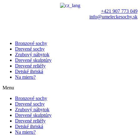
+421 907 773 049
info@umeleckesochy.sk
Bronzové sochy
Drevené sochy
Zrubový nábytok
Drevené skulptúry
Drevené reliéfy
Detské ihriská
Na mieru?
Menu
Bronzové sochy
Drevené sochy
Zrubový nábytok
Drevené skulptúry
Drevené reliéfy
Detské ihriská
Na mieru?