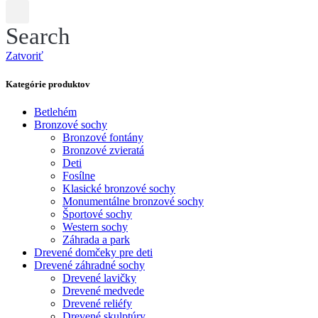
Search
Zatvoriť
Kategórie produktov
Betlehém
Bronzové sochy
Bronzové fontány
Bronzové zvieratá
Deti
Fosílne
Klasické bronzové sochy
Monumentálne bronzové sochy
Športové sochy
Western sochy
Záhrada a park
Drevené domčeky pre deti
Drevené záhradné sochy
Drevené lavičky
Drevené medvede
Drevené reliéfy
Drevené skulptúry