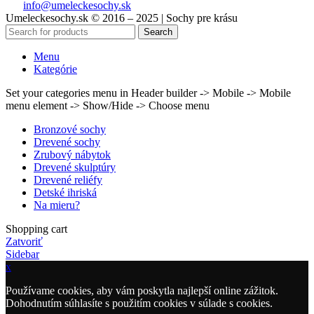
info@umeleckesochy.sk
Umeleckesochy.sk © 2016 – 2025 | Sochy pre krásu
Search
Menu
Kategórie
Set your categories menu in Header builder -> Mobile -> Mobile
menu element -> Show/Hide -> Choose menu
Bronzové sochy
Drevené sochy
Zrubový nábytok
Drevené skulptúry
Drevené reliéfy
Detské ihriská
Na mieru?
Shopping cart
Zatvoriť
Sidebar
x
Používame cookies, aby vám poskytla najlepší online zážitok.
Dohodnutím súhlasíte s použitím cookies v súlade s cookies.