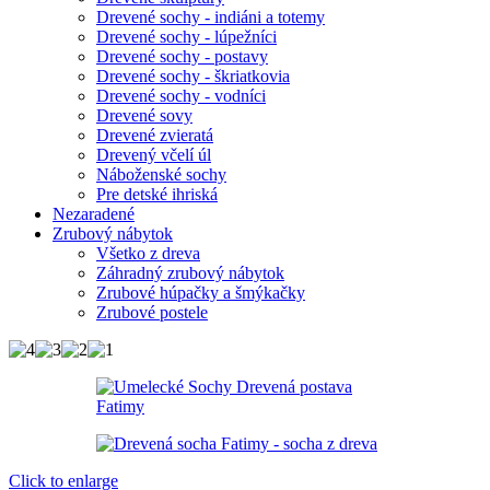
Drevené sochy - indiáni a totemy
Drevené sochy - lúpežníci
Drevené sochy - postavy
Drevené sochy - škriatkovia
Drevené sochy - vodníci
Drevené sovy
Drevené zvieratá
Drevený včelí úl
Náboženské sochy
Pre detské ihriská
Nezaradené
Zrubový nábytok
Všetko z dreva
Záhradný zrubový nábytok
Zrubové húpačky a šmýkačky
Zrubové postele
Click to enlarge