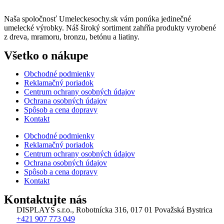
Naša spoločnosť Umeleckesochy.sk vám ponúka jedinečné
umelecké výrobky. Náš široký sortiment zahŕňa produkty vyrobené
z dreva, mramoru, bronzu, betónu a liatiny.
Všetko o nákupe
Obchodné podmienky
Reklamačný poriadok
Centrum ochrany osobných údajov
Ochrana osobných údajov
Spôsob a cena dopravy
Kontakt
Obchodné podmienky
Reklamačný poriadok
Centrum ochrany osobných údajov
Ochrana osobných údajov
Spôsob a cena dopravy
Kontakt
Kontaktujte nás
DISPLAYS s.r.o., Robotnícka 316, 017 01 Považská Bystrica
+421 907 773 049