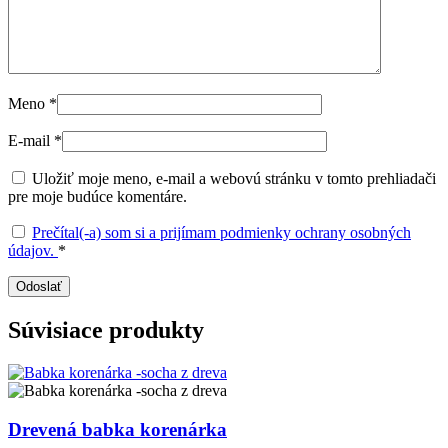
Meno
*
E-mail
*
Uložiť moje meno, e-mail a webovú stránku v tomto prehliadači
pre moje budúce komentáre.
Prečítal(-a) som si a prijímam podmienky ochrany osobných
údajov.
*
Súvisiace produkty
Drevená babka korenárka