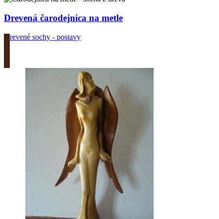
Drevená čarodejnica na metle
Drevené sochy - postavy
Zobrazit produkt