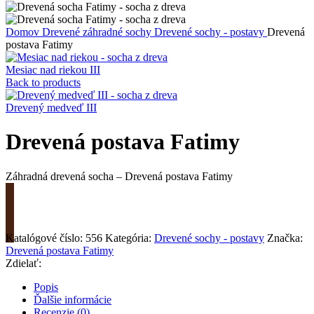
Domov
Drevené záhradné sochy
Drevené sochy - postavy
Drevená
postava Fatimy
Mesiac nad riekou III
Back to products
Drevený medveď III
Drevená postava Fatimy
Záhradná drevená socha – Drevená postava Fatimy
Požiadať o cenu
Katalógové číslo:
556
Kategória:
Drevené sochy - postavy
Značka:
Drevená postava Fatimy
Zdielať:
Popis
Ďalšie informácie
Recenzie (0)