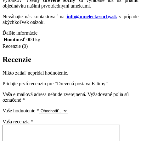
výrobkov. Všetky
drevené sochy
sú vyrábané iba na priamu
objednávku našimi prvotriednymi umelcami.
Neváhajte nás kontaktovať na
info@umeleckesochy.sk
v prípade
akýchkoľvek otázok.
Ďalšie informácie
Hmotnosť
000 kg
Recenzie (0)
Recenzie
Nikto zatiaľ nepridal hodnotenie.
Pridajte prvú recenziu pre “Drevená postava Fatimy”
Vaša e-mailová adresa nebude zverejnená.
Vyžadované polia sú
označené
*
Vaše hodnotenie
*
Vaša recenzia
*