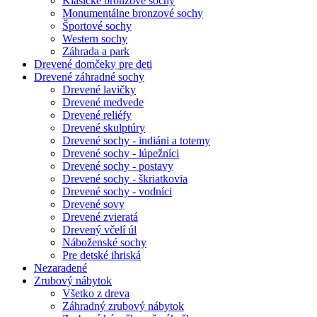
Klasické bronzové sochy
Monumentálne bronzové sochy
Športové sochy
Western sochy
Záhrada a park
Drevené domčeky pre deti
Drevené záhradné sochy
Drevené lavičky
Drevené medvede
Drevené reliéfy
Drevené skulptúry
Drevené sochy - indiáni a totemy
Drevené sochy - lúpežníci
Drevené sochy - postavy
Drevené sochy - škriatkovia
Drevené sochy - vodníci
Drevené sovy
Drevené zvieratá
Drevený včelí úl
Náboženské sochy
Pre detské ihriská
Nezaradené
Zrubový nábytok
Všetko z dreva
Záhradný zrubový nábytok