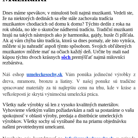
Dnes máme spevákov, v minulosti boli najmä muzikanti. Vedeli ste,
že na niektorých dedinách sa ešte stále zachovala tradícia
muzikantov chodiacich od domu k domu? Týchto dedín z roka na
rok ubúda, no ide o skutočne nádhernú tradíciu. Tradiční muzikanti
hrajú na takých nástrojoch ako je harmonika, gajdy, husle či píšťala.
Ak aj vám chýba táto tradícia, ktorá sa dnes pomaly, ale isto vytráca,
môžete si ju nahradiť aspoň týmto spôsobom. Svojich obľúbených
muzikantov môžete mať na očiach každý deň. Určite by mali nad
kúpou týchto dvoch krásnych
sôch
premýšľať najmä milovníci
rezbárstva.
umeleckesochy.sk
Náš eshop
Vám ponúka jedinečné výrobky z
dreva, mramoru, bronzu a liatiny. V našej ponuke sú tradične
spracované materiály za tú najlepšiu cenu na trhu, kde v kráse a
veľkoleposti je skrytá výnimočná umelecká práca.
Všetky naše výrobky sú len z vysoko kvalitných materiálov.
Vyhovieme všetkým vašim požiadavkám a radi sa postaráme o vašu
spokojnosť v oblasti výroby, predaja a distribúcie umeleckých
výrobkov. Všetky sochy sú vyrábané iba na priamu objednávku
našimi prvotriednymi umelcami.