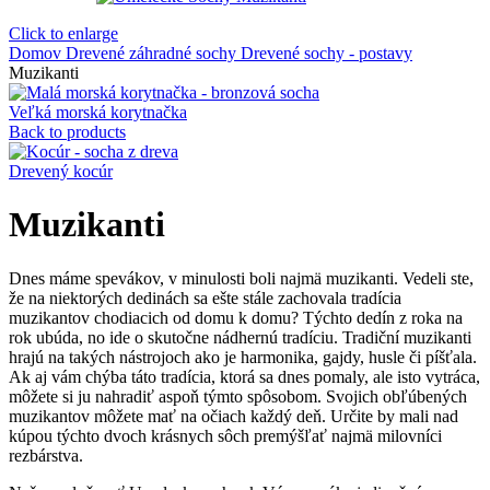
Click to enlarge
Domov
Drevené záhradné sochy
Drevené sochy - postavy
Muzikanti
Veľká morská korytnačka
Back to products
Drevený kocúr
Muzikanti
Dnes máme spevákov, v minulosti boli najmä muzikanti. Vedeli ste,
že na niektorých dedinách sa ešte stále zachovala tradícia
muzikantov chodiacich od domu k domu? Týchto dedín z roka na
rok ubúda, no ide o skutočne nádhernú tradíciu. Tradiční muzikanti
hrajú na takých nástrojoch ako je harmonika, gajdy, husle či píšťala.
Ak aj vám chýba táto tradícia, ktorá sa dnes pomaly, ale isto vytráca,
môžete si ju nahradiť aspoň týmto spôsobom. Svojich obľúbených
muzikantov môžete mať na očiach každý deň. Určite by mali nad
kúpou týchto dvoch krásnych sôch premýšľať najmä milovníci
rezbárstva.