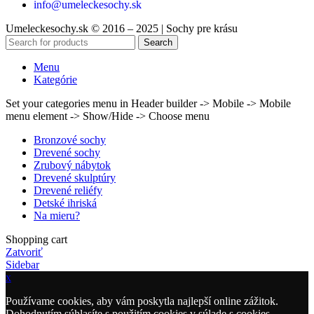
info@umeleckesochy.sk
Umeleckesochy.sk © 2016 – 2025 | Sochy pre krásu
Search
Menu
Kategórie
Set your categories menu in Header builder -> Mobile -> Mobile
menu element -> Show/Hide -> Choose menu
Bronzové sochy
Drevené sochy
Zrubový nábytok
Drevené skulptúry
Drevené reliéfy
Detské ihriská
Na mieru?
Shopping cart
Zatvoriť
Sidebar
x
Používame cookies, aby vám poskytla najlepší online zážitok.
Dohodnutím súhlasíte s použitím cookies v súlade s cookies.