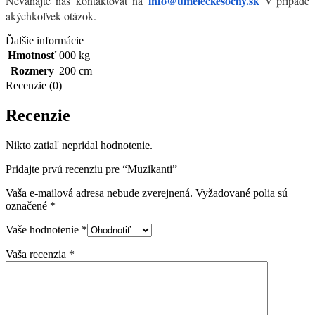
info@umeleckesochy.sk
Neváhajte nás kontaktovať na
v prípade
akýchkoľvek otázok.
Ďalšie informácie
Hmotnosť
000 kg
Rozmery
200 cm
Recenzie (0)
Recenzie
Nikto zatiaľ nepridal hodnotenie.
Pridajte prvú recenziu pre “Muzikanti”
Vaša e-mailová adresa nebude zverejnená.
Vyžadované polia sú
označené
*
Vaše hodnotenie
*
Vaša recenzia
*