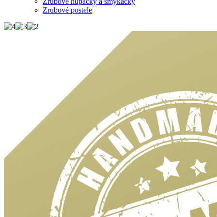
Zrubové húpačky a šmýkačky
Zrubové postele