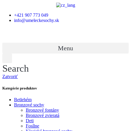
+421 907 773 049
info@umeleckesochy.sk
Menu
Search
Zatvoriť
Kategórie produktov
Betlehém
Bronzové sochy
Bronzové fontány
Bronzové zvieratá
Deti
Fosílne