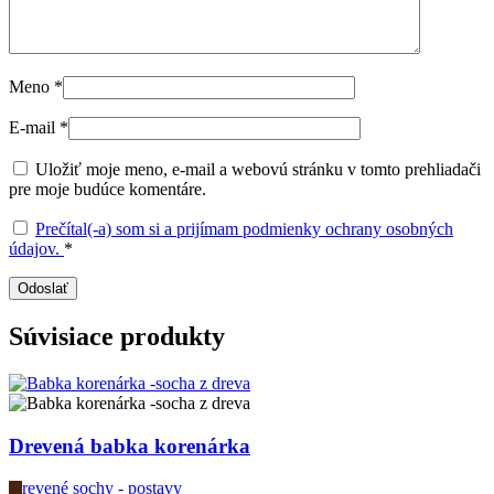
Meno
*
E-mail
*
Uložiť moje meno, e-mail a webovú stránku v tomto prehliadači
pre moje budúce komentáre.
Prečítal(-a) som si a prijímam podmienky ochrany osobných
údajov.
*
Súvisiace produkty
Drevená babka korenárka
Drevené sochy - postavy