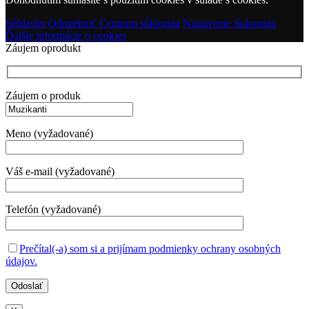
Súhlasím
Odmietnuť
Centrum súkromia
Nastavenie Sukromia
Ďalšie informácie o cookies
Záujem oprodukt
Záujem o produk
Meno (vyžadované)
Váš e-mail (vyžadované)
Telefón (vyžadované)
Prečítal(-a) som si a prijímam podmienky ochrany osobných
údajov.