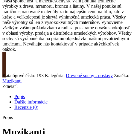
Naša spoločnosť Umeleckesochy.sk Vám ponúka jedinečné
výrobky z dreva, mramoru, bronzu a liatiny. V našej ponuke sú
tradične spracované materiály za tu najlepšiu cenu na trhu, kde v
kráse a veľkoleposti je skrytá výnimočná umelecká práca. Všetky
naše výrobky sú len z vysokokvalitných materiálov. Vyhovieme
všetkým vaším požiadavkám a radi sa postaráme o vašu spokojnosť
v oblasti výroby, predaja a distribúcie umeleckých výrobkov. Všetky
sochy sú vyrábané iba na priamu objednávku našimi prvotriednymi
umelcami. Neváhajte nás kontaktovať v prípade akýchkoľvek
otázok.
Požiadať o cenu
Katalógové číslo:
193
Kategória:
Drevené sochy - postavy
Značka:
Muzikanti
Zdielať:
Popis
Ďalšie informácie
Recenzie (0)
Popis
Muzikanti