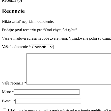
Recenzie (0)
Recenzie
Nikto zatiaľ nepridal hodnotenie.
Pridajte prvú recenziu pre “Orol chytajúci rybu”
Vaša e-mailová adresa nebude zverejnená.
Vyžadované polia sú ozna
Vaše hodnotenie
*
Vaša recenzia
*
Meno
*
E-mail
*
Uložiť moje meno, e-mail a webovú stránku v tomto prehliadači 