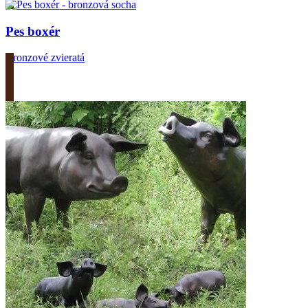
Pes boxér
Bronzové zvieratá
Zobrazit produkt