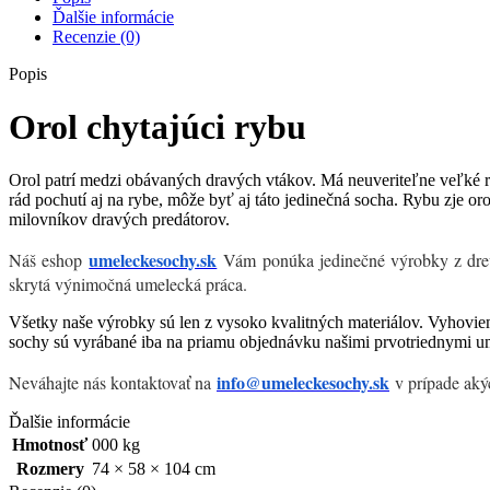
Ďalšie informácie
Recenzie (0)
Popis
Orol chytajúci rybu
Orol patrí medzi obávaných dravých vtákov. Má neuveriteľne veľké ro
rád pochutí aj na rybe, môže byť aj táto jedinečná socha. Rybu zje oro
milovníkov dravých predátorov.
umeleckesochy.sk
Náš eshop
Vám ponúka jedinečné výrobky z dreva,
skrytá výnimočná umelecká práca.
Všetky naše výrobky sú len z vysoko kvalitných materiálov. Vyhovie
sochy sú vyrábané iba na priamu objednávku našimi prvotriednymi u
info@umeleckesochy.sk
Neváhajte nás kontaktovať na
v prípade aký
Ďalšie informácie
Hmotnosť
000 kg
Rozmery
74 × 58 × 104 cm