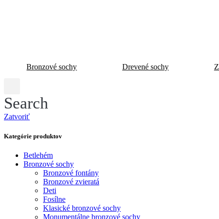
Bronzové sochy
Drevené sochy
Z
Search
Zatvoriť
Kategórie produktov
Betlehém
Bronzové sochy
Bronzové fontány
Bronzové zvieratá
Deti
Fosílne
Klasické bronzové sochy
Monumentálne bronzové sochy