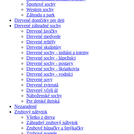
Športové sochy
Western sochy
Záhrada a park
Drevené domčeky pre deti
Drevené záhradné sochy
Drevené lavičky
Drevené medvede
Drevené reliéfy
Drevené skulptúry
Drevené sochy - indiáni a totemy
Drevené sochy - lúpežníci
Drevené sochy - postavy
Drevené sochy - škriatkovia
Drevené sochy - vodníci
Drevené sovy
Drevené zvieratá
Drevený včelí úl
Náboženské sochy
Pre detské ihriská
Nezaradené
Zrubový nábytok
Všetko z dreva
Záhradný zrubový nábytok
Zrubové húpačky a šmýkačky
Zrubové postele