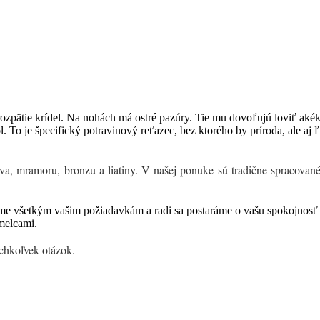
zpätie krídel. Na nohách má ostré pazúry. Tie mu dovoľujú loviť akéko
l. To je špecifický potravinový reťazec, bez ktorého by príroda, ale aj 
 mramoru, bronzu a liatiny. V našej ponuke sú tradične spracované ma
me všetkým vašim požiadavkám a radi sa postaráme o vašu spokojnosť v
melcami.
chkoľvek otázok.