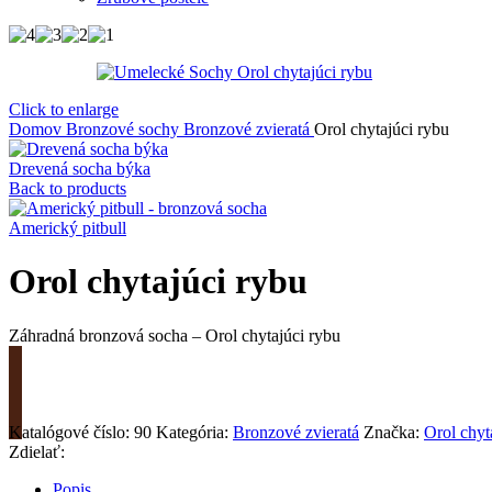
Click to enlarge
Domov
Bronzové sochy
Bronzové zvieratá
Orol chytajúci rybu
Drevená socha býka
Back to products
Americký pitbull
Orol chytajúci rybu
Záhradná bronzová socha – Orol chytajúci rybu
Požiadať o cenu
Katalógové číslo:
90
Kategória:
Bronzové zvieratá
Značka:
Orol chyt
Zdielať:
Popis