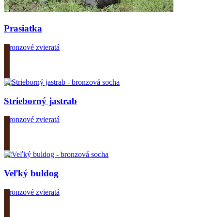
Prasiatka
Bronzové zvieratá
Zobrazit produkt
Strieborný jastrab
Bronzové zvieratá
Zobrazit produkt
Veľký buldog
Bronzové zvieratá
Zobrazit produkt