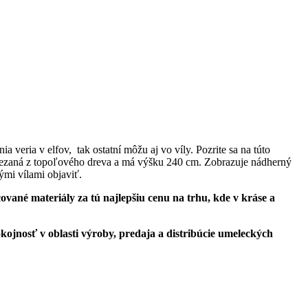
ia veria v elfov, tak ostatní môžu aj vo víly. Pozrite sa na túto
 vyrezaná z topoľového dreva a má výšku 240 cm. Zobrazuje nádherný
ými vílami objaviť.
ané materiály za tú najlepšiu cenu na trhu, kde v kráse a
ojnosť v oblasti výroby, predaja a distribúcie umeleckých