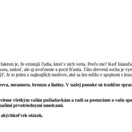
faktom je, že existujú ľudia, ktorí v nich veria. Prečo nie? Keď Islanďan
kora, radosť, ale aj uvoľnenie a pocit šťastia. Táto drevená socha je
 Je to jeden z najkrajších motívov, aké sa len môžu v spojitosti s lesn
a, mramoru, bronzu a liatiny. V našej ponuke sú tradične spracov
ovieme všetkým vašim požiadavkám a radi sa postaráme o vašu spok
našimi prvotriednymi umelcami.
 akýchkoľvek otázok.