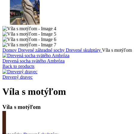
Domov
Drevené záhradné sochy
Drevené skulptúry
Víla s motýľom
Drevená socha svätého Ambróza
Back to products
Drevený dravec
Víla s motýľom
Víla s motýľom
Požiadať o cenu