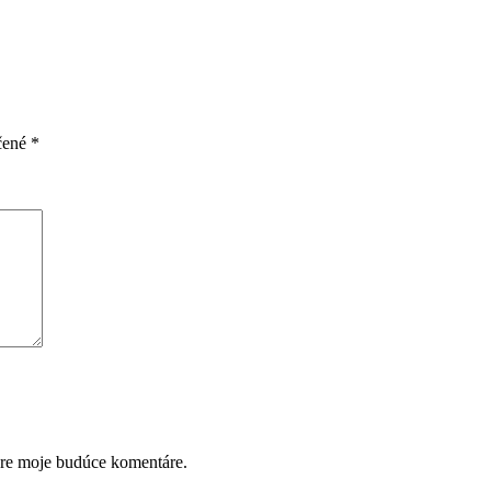
čené
*
pre moje budúce komentáre.