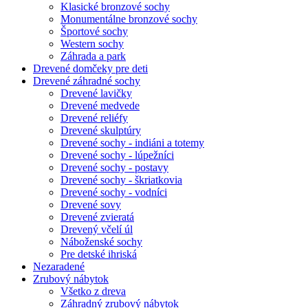
Klasické bronzové sochy
Monumentálne bronzové sochy
Športové sochy
Western sochy
Záhrada a park
Drevené domčeky pre deti
Drevené záhradné sochy
Drevené lavičky
Drevené medvede
Drevené reliéfy
Drevené skulptúry
Drevené sochy - indiáni a totemy
Drevené sochy - lúpežníci
Drevené sochy - postavy
Drevené sochy - škriatkovia
Drevené sochy - vodníci
Drevené sovy
Drevené zvieratá
Drevený včelí úl
Náboženské sochy
Pre detské ihriská
Nezaradené
Zrubový nábytok
Všetko z dreva
Záhradný zrubový nábytok