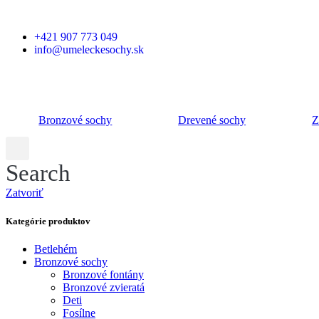
+421 907 773 049
info@umeleckesochy.sk
Bronzové sochy
Drevené sochy
Z
Search
Zatvoriť
Kategórie produktov
Betlehém
Bronzové sochy
Bronzové fontány
Bronzové zvieratá
Deti
Fosílne