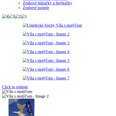
Zrubové húpačky a šmýkačky
Zrubové postele
Click to enlarge