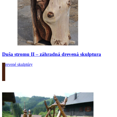
Duša stromu II – záhradná drevená skulptura
Drevené skulptúry
Zobrazit produkt