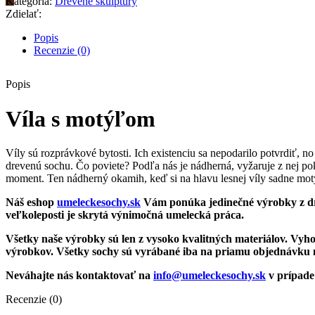
Kategória:
Drevené skulptúry
Zdielať:
Popis
Recenzie (0)
Popis
Víla s motýľom
Víly sú rozprávkové bytosti. Ich existenciu sa nepodarilo potvrdiť, no 
drevenú sochu. Čo poviete? Podľa nás je nádherná, vyžaruje z nej po
moment. Ten nádherný okamih, keď si na hlavu lesnej víly sadne motýľ.
Náš eshop
umeleckesochy.sk
Vám ponúka jedinečné výrobky z drev
veľkoleposti je skrytá výnimočná umelecká práca.
Všetky naše výrobky sú len z vysoko kvalitných materiálov. Vyh
výrobkov. Všetky sochy sú vyrábané iba na priamu objednávku 
Neváhajte nás kontaktovať na
info@umeleckesochy.sk
v prípade
Recenzie (0)