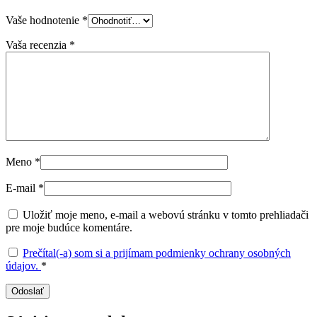
Vaše hodnotenie
*
Vaša recenzia
*
Meno
*
E-mail
*
Uložiť moje meno, e-mail a webovú stránku v tomto prehliadači
pre moje budúce komentáre.
Prečítal(-a) som si a prijímam podmienky ochrany osobných
údajov.
*