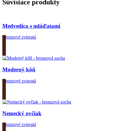
Súvisiace produkty
Medvedica s mláďatami
Bronzové zvieratá
Zobrazit produkt
Moderný kôň
Bronzové zvieratá
Zobrazit produkt
Nemecký ovčiak
Bronzové zvieratá