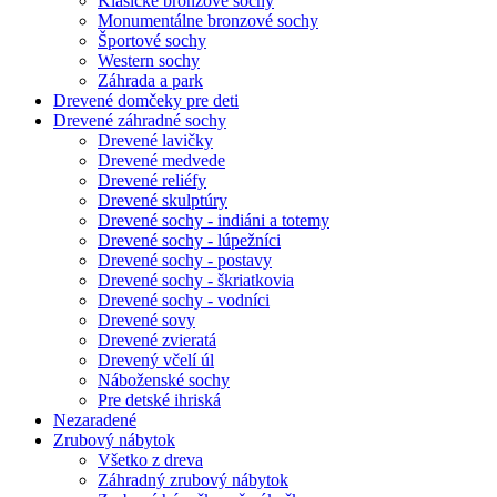
Klasické bronzové sochy
Monumentálne bronzové sochy
Športové sochy
Western sochy
Záhrada a park
Drevené domčeky pre deti
Drevené záhradné sochy
Drevené lavičky
Drevené medvede
Drevené reliéfy
Drevené skulptúry
Drevené sochy - indiáni a totemy
Drevené sochy - lúpežníci
Drevené sochy - postavy
Drevené sochy - škriatkovia
Drevené sochy - vodníci
Drevené sovy
Drevené zvieratá
Drevený včelí úl
Náboženské sochy
Pre detské ihriská
Nezaradené
Zrubový nábytok
Všetko z dreva
Záhradný zrubový nábytok