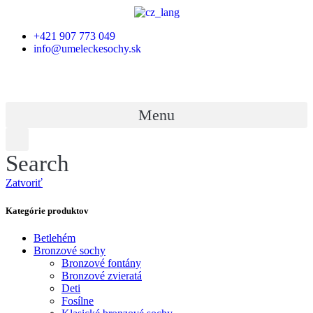
+421 907 773 049
info@umeleckesochy.sk
Menu
Search
Zatvoriť
Kategórie produktov
Betlehém
Bronzové sochy
Bronzové fontány
Bronzové zvieratá
Deti
Fosílne