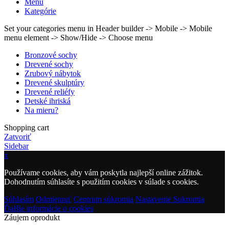
Menu
Kategórie
Set your categories menu in Header builder -> Mobile -> Mobile
menu element -> Show/Hide -> Choose menu
Bronzové sochy
Drevené sochy
Zrubový nábytok
Drevené skulptúry
Drevené reliéfy
Detské ihriská
Na mieru?
Shopping cart
Zatvoriť
Sidebar
x
Používame cookies, aby vám poskytla najlepší online zážitok.
Dohodnutím súhlasíte s použitím cookies v súlade s cookies.
Súhlasím
Odmietnuť
Centrum súkromia
Nastavenie Sukromia
Ďalšie informácie o cookies
Záujem oprodukt