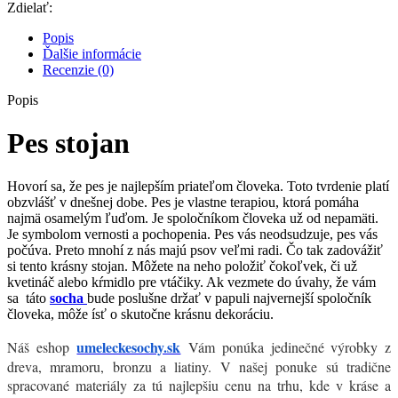
Zdielať:
Popis
Ďalšie informácie
Recenzie (0)
Popis
Pes stojan
Hovorí sa, že pes je najlepším priateľom človeka. Toto tvrdenie platí
obzvlášť v dnešnej dobe. Pes je vlastne terapiou, ktorá pomáha
najmä osamelým ľuďom. Je spoločníkom človeka už od nepamäti.
Je symbolom vernosti a pochopenia. Pes vás neodsudzuje, pes vás
počúva. Preto mnohí z nás majú psov veľmi radi. Čo tak zadovážiť
si tento krásny stojan. Môžete na neho položiť čokoľvek, či už
kvetináč alebo kŕmidlo pre vtáčiky. Ak vezmete do úvahy, že vám
sa táto
socha
bude poslušne držať v papuli najvernejší spoločník
človeka, môže ísť o skutočne krásnu dekoráciu.
umeleckesochy.sk
Náš eshop
Vám ponúka jedinečné výrobky z
dreva, mramoru, bronzu a liatiny. V našej ponuke sú tradične
spracované materiály za tú najlepšiu cenu na trhu, kde v kráse a