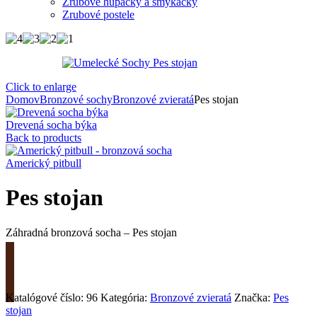
Zrubové húpačky a šmýkačky
Zrubové postele
Click to enlarge
Domov
Bronzové sochy
Bronzové zvieratá
Pes stojan
Drevená socha býka
Back to products
Americký pitbull
Pes stojan
Záhradná bronzová socha – Pes stojan
Požiadať o cenu
Katalógové číslo:
96
Kategória:
Bronzové zvieratá
Značka:
Pes
stojan